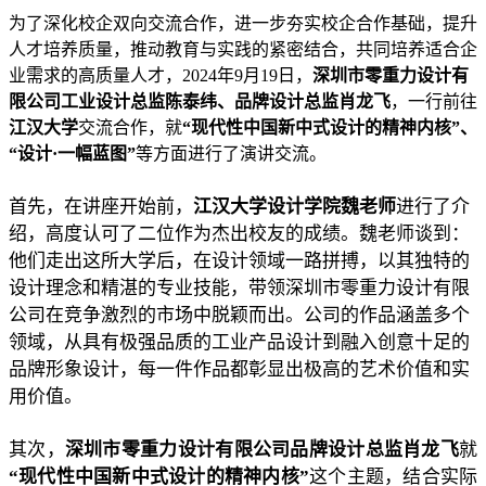
为了深化校企双向交流合作，进一步夯实校企合作基础，提升
人才培养质量，推动教育与实践的紧密结合，共同培养适合企
业需求的高质量人才，2024年9月19日，
深圳市零重力设计有
限公司工业设计总监陈泰纬、品牌设计总监肖龙飞
，一行前往
江汉大学
交流合作，就
“
现代性中国新中式设计的精神内核
”、
“设计·一幅蓝图”
等方面进行了演讲交流。
首先，在讲座开始前，
江汉大学设计学院魏老师
进行了介
绍，高度认可了二位作为杰出校友的成绩。魏老师谈到：
他们走出这所大学后，在设计领域一路拼搏，以其独特的
设计理念和精湛的专业技能，带领深圳市零重力设计有限
公司在竞争激烈的市场中脱颖而出。公司的作品涵盖多个
领域，从具有极强品质的工业产品设计到融入创意十足的
品牌形象设计，每一件作品都彰显出极高的艺术价值和实
用价值。
其次，
深圳市零重力设计有限公司品牌设计总监肖龙飞
就
“现代性中国新中式设计的精神内核”
这个主题，结合实际