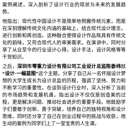
案例阐述，深入剖析了设计行业的现状与未来的发展趋
势。
他指出：现代性中国设计不是简单地照搬传统元素，而是
在深刻理解传统文化内涵的基础上，结合现代设计理念，
进行创新和再创造。这种融合使得设计作品既具有传统文
化的韵味，又符合现代人的审美需求。在演讲中，同时分
享了从业至今的行业设计心得，设计手法，设计风格等等
干货知识
。
之后，
深圳市零重力设计有限公司工业设计总监陈泰纬
就
“设计·一幅蓝图”
这个主题，
分享了自己从一名怀揣设计梦
想的大学生成长为设计总监
的历程，强调了坚持、努力和
不断学习的重要性。
在谈到设计行业时，
深入分析了当前
的市场趋势和发展机遇，指出设计不仅仅是创造美的过
程，更是解决问题、推动社会进步的重要手段。
他鼓励学
子们
要敢于创新、勇于突破，培养自己的独特视角和设计
思维。
同时还
分享了自己在创业过程中的挑战与收获，用
生动的案例为同学们上了一堂宝贵的人生课。